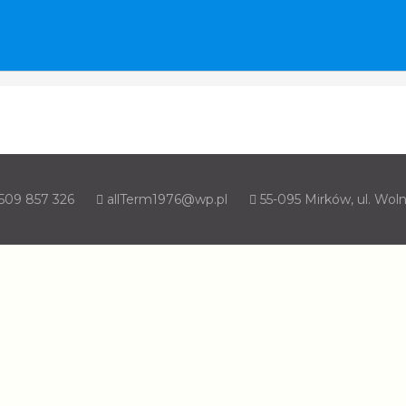
509 857 326
allTerm1976@wp.pl
55-095 Mirków, ul. Woln